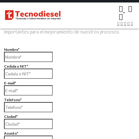
×
Contáctenos Vía Email
Envíenos sus datos con sus comentarios, sus opiniones son muy
importantes para el mejoramiento de nuestros procesos.
Nombre*
Cedula o NIT*
E-mail*
Telefono*
Ciudad*
Asunto*