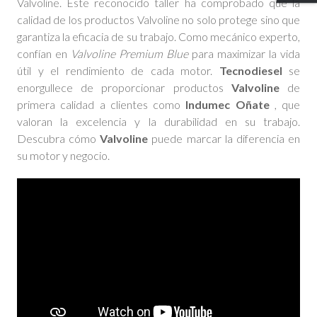
Valvoline. Este reconocido taller ha comprobado que la
calidad de los productos Valvoline no solo protege sino que
garantiza la eficacia de su trabajo. Como mecánico experto,
confían en
Valvoline Premium Blue
para maximizar la vida
útil y el rendimiento de cada motor.
Tecnodiesel
se
enorgullece de proporcionar productos
Valvoline
de
primera calidad a clientes como
Indumec Oñate
, que
valoran la excelencia y la durabilidad en su trabajo.
Descubra cómo
Valvoline
puede marcar la diferencia en
su motor y negocio.