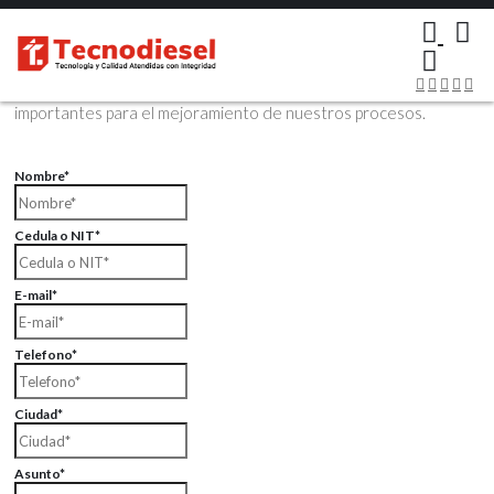
×
Contáctenos Vía Email
Envíenos sus datos con sus comentarios, sus opiniones son muy
importantes para el mejoramiento de nuestros procesos.
Nombre*
Cedula o NIT*
E-mail*
Telefono*
Ciudad*
Asunto*