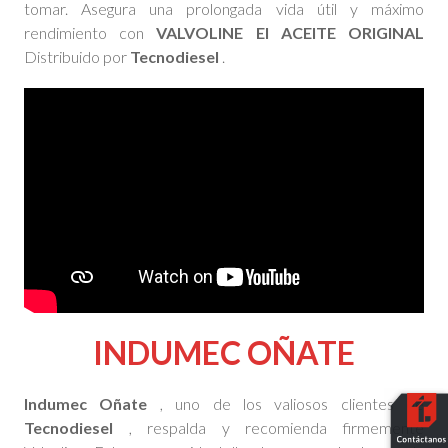
tomar. Asegura una prolongada vida útil y máximo
rendimiento con
VALVOLINE El ACEITE ORIGINAL
Distribuido por
Tecnodiesel
.
INDUMEC OÑATE
Indumec Oñate
, uno de los valiosos clientes de
Tecnodiesel
, respalda y recomienda firmemente