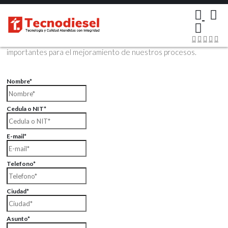
×
Contáctenos Vía Email
Envíenos sus datos con sus comentarios, sus opiniones son muy
importantes para el mejoramiento de nuestros procesos.
Nombre*
Cedula o NIT*
E-mail*
Telefono*
Ciudad*
Asunto*