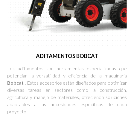
ADITAMENTOS BOBCAT
Los aditamentos son herramientas especializadas que
potencian la versatilidad y eficiencia de la maquinaria
Bobcat
. Estos accesorios están diseñados para optimizar
diversas tareas en sectores como la construcción,
agricultura y manejo de materiales, ofreciendo soluciones
adaptables a las necesidades específicas de cada
proyecto.