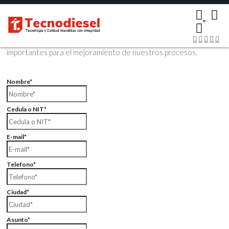
×
Contáctenos Vía Email
Envíenos sus datos con sus comentarios, sus opiniones son muy
importantes para el mejoramiento de nuestros procesos.
Nombre*
Cedula o NIT*
E-mail*
Telefono*
Ciudad*
Asunto*