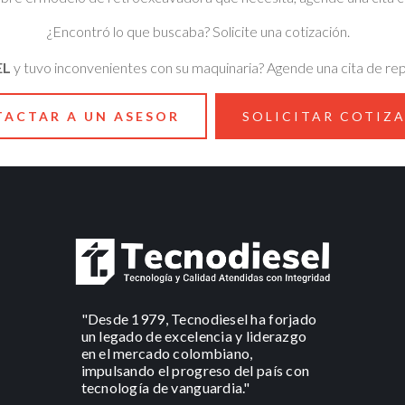
¿Encontró lo que buscaba? Solicite una cotización.
EL
y tuvo inconvenientes con su maquinaria? Agende una cita de re
ACTAR A UN ASESOR
SOLICITAR COTIZ
"Desde 1979, Tecnodiesel ha forjado
un legado de excelencia y liderazgo
en el mercado colombiano,
impulsando el progreso del país con
tecnología de vanguardia."