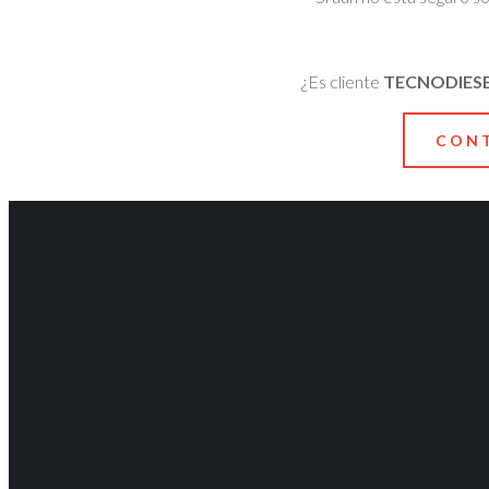
¿Es cliente
TECNODIES
CONT