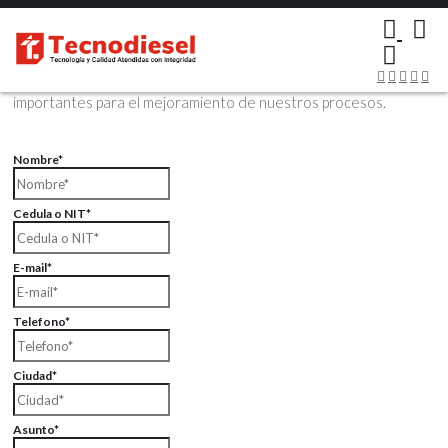
×
Contáctenos Vía Email
Envíenos sus datos con sus comentarios, sus opiniones son muy
importantes para el mejoramiento de nuestros procesos.
Nombre*
Cedula o NIT*
E-mail*
Telefono*
Ciudad*
Asunto*