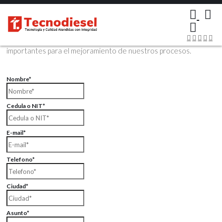
×
Contáctenos Vía Email
Envíenos sus datos con sus comentarios, sus opiniones son muy
importantes para el mejoramiento de nuestros procesos.
Nombre*
Cedula o NIT*
E-mail*
Telefono*
Ciudad*
Asunto*