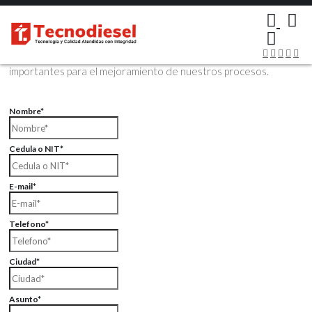
×
Contáctenos Vía Email
Envíenos sus datos con sus comentarios, sus opiniones son muy
importantes para el mejoramiento de nuestros procesos.
Nombre*
Cedula o NIT*
E-mail*
Telefono*
Ciudad*
Asunto*