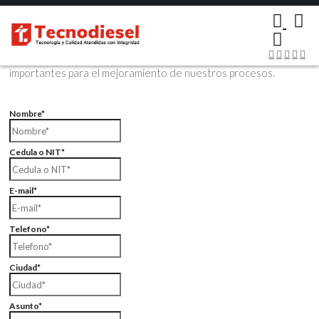
×
Contáctenos Vía Email
Envíenos sus datos con sus comentarios, sus opiniones son muy
importantes para el mejoramiento de nuestros procesos.
Nombre*
Cedula o NIT*
E-mail*
Telefono*
Ciudad*
Asunto*