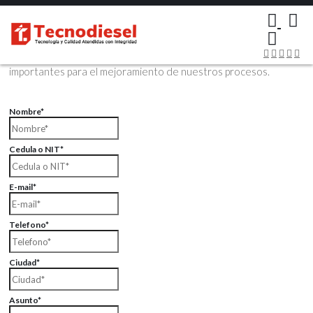
×
Contáctenos Vía Email
Envíenos sus datos con sus comentarios, sus opiniones son muy
importantes para el mejoramiento de nuestros procesos.
Nombre*
Cedula o NIT*
E-mail*
Telefono*
Ciudad*
Asunto*