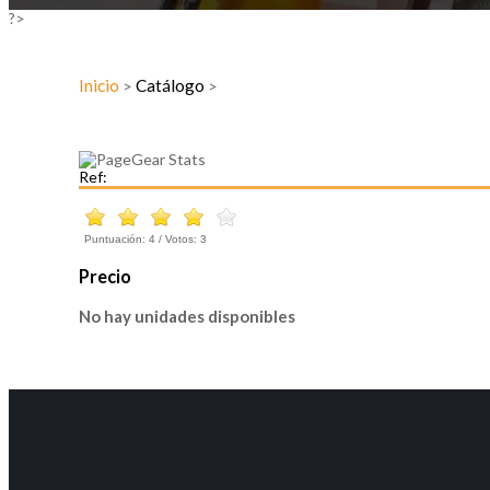
?>
Inicio
Catálogo
>
>
Ref:
Puntuación:
4
/ Votos:
3
Precio
No hay unidades disponibles