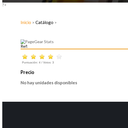
?>
Inicio
Catálogo
>
>
Ref:
Puntuación:
4
/ Votos:
3
Precio
No hay unidades disponibles