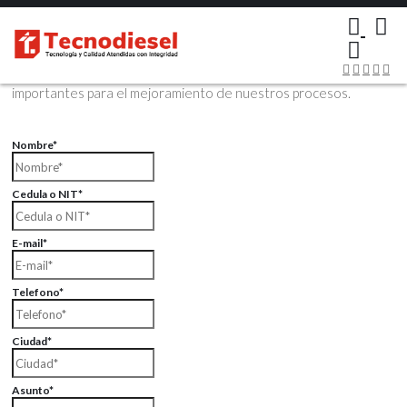
×
Contáctenos Vía Email
Envíenos sus datos con sus comentarios, sus opiniones son muy
importantes para el mejoramiento de nuestros procesos.
Nombre*
Cedula o NIT*
E-mail*
Telefono*
Ciudad*
Asunto*