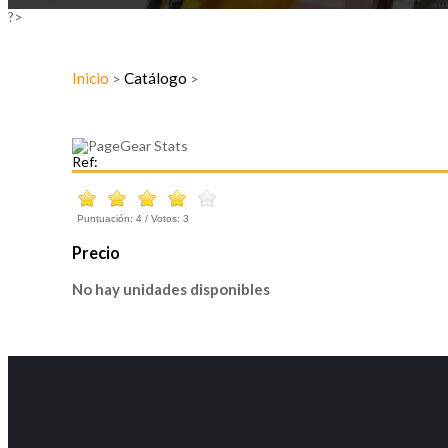
?>
Inicio
Catálogo
>
>
Ref:
Puntuación:
4
/ Votos:
3
Precio
No hay unidades disponibles