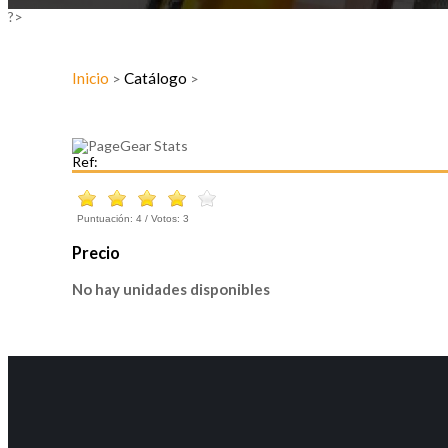
?>
Inicio
Catálogo
>
>
Ref:
Puntuación:
4
/ Votos:
3
Precio
No hay unidades disponibles