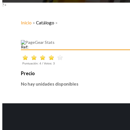
?>
Inicio
Catálogo
>
>
Ref:
Puntuación:
4
/ Votos:
3
Precio
No hay unidades disponibles