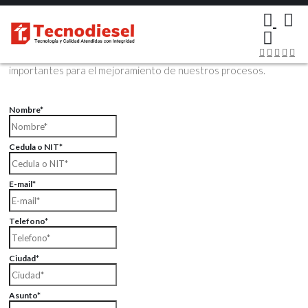
×
Contáctenos Vía Email
Envíenos sus datos con sus comentarios, sus opiniones son muy
importantes para el mejoramiento de nuestros procesos.
Nombre*
Cedula o NIT*
E-mail*
Telefono*
Ciudad*
Asunto*