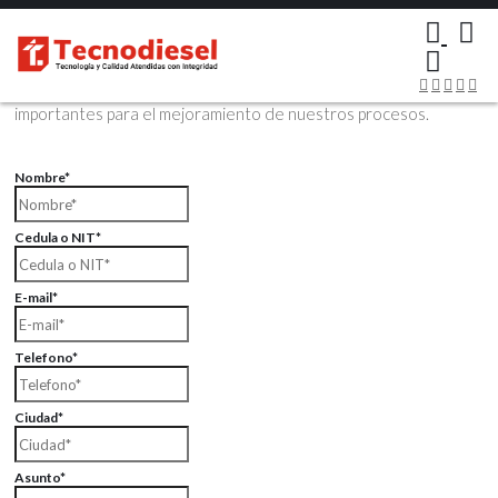
×
Contáctenos Vía Email
Envíenos sus datos con sus comentarios, sus opiniones son muy
importantes para el mejoramiento de nuestros procesos.
Nombre*
Cedula o NIT*
E-mail*
Telefono*
Ciudad*
Asunto*