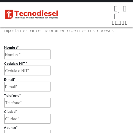
×
Contáctenos Vía Email
Envíenos sus datos con sus comentarios, sus opiniones son muy
importantes para el mejoramiento de nuestros procesos.
Nombre*
Cedula o NIT*
E-mail*
Telefono*
Ciudad*
Asunto*