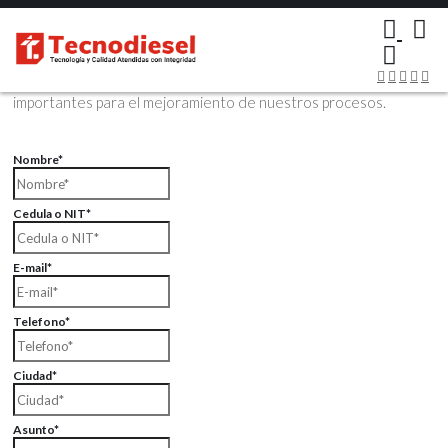
×
Contáctenos Vía Email
Envíenos sus datos con sus comentarios, sus opiniones son muy
importantes para el mejoramiento de nuestros procesos.
Nombre*
Cedula o NIT*
E-mail*
Telefono*
Ciudad*
Asunto*