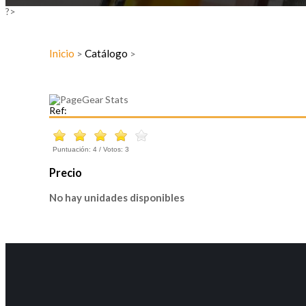
?>
Inicio
Catálogo
>
>
Ref:
Puntuación:
4
/ Votos:
3
Precio
No hay unidades disponibles