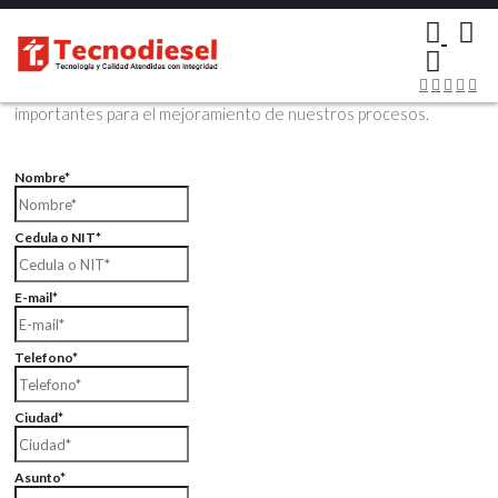
×
Contáctenos Vía Email
Envíenos sus datos con sus comentarios, sus opiniones son muy
importantes para el mejoramiento de nuestros procesos.
Nombre*
Cedula o NIT*
E-mail*
Telefono*
Ciudad*
Asunto*