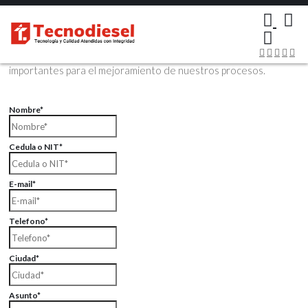
×
Contáctenos Vía Email
Envíenos sus datos con sus comentarios, sus opiniones son muy
importantes para el mejoramiento de nuestros procesos.
Nombre*
Cedula o NIT*
E-mail*
Telefono*
Ciudad*
Asunto*