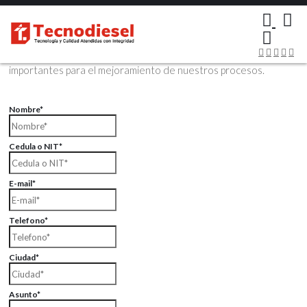
×
Contáctenos Vía Email
Envíenos sus datos con sus comentarios, sus opiniones son muy
importantes para el mejoramiento de nuestros procesos.
Nombre*
Cedula o NIT*
E-mail*
Telefono*
Ciudad*
Asunto*