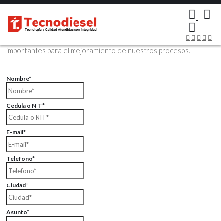
×
Contáctenos Vía Email
Envíenos sus datos con sus comentarios, sus opiniones son muy
importantes para el mejoramiento de nuestros procesos.
Nombre*
Cedula o NIT*
E-mail*
Telefono*
Ciudad*
Asunto*