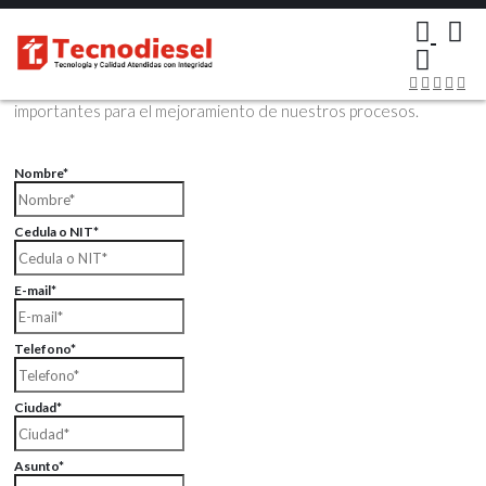
×
Contáctenos Vía Email
Envíenos sus datos con sus comentarios, sus opiniones son muy
importantes para el mejoramiento de nuestros procesos.
Nombre*
Cedula o NIT*
E-mail*
Telefono*
Ciudad*
Asunto*