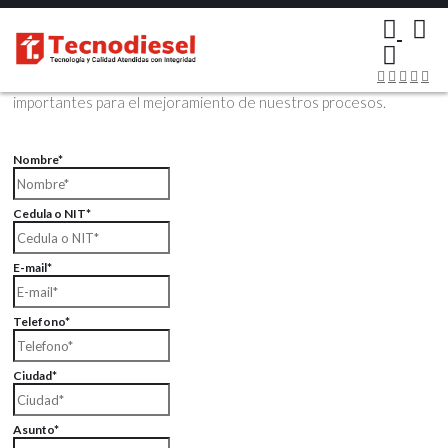
×
Contáctenos Vía Email
Envíenos sus datos con sus comentarios, sus opiniones son muy
importantes para el mejoramiento de nuestros procesos.
Nombre*
Cedula o NIT*
E-mail*
Telefono*
Ciudad*
Asunto*