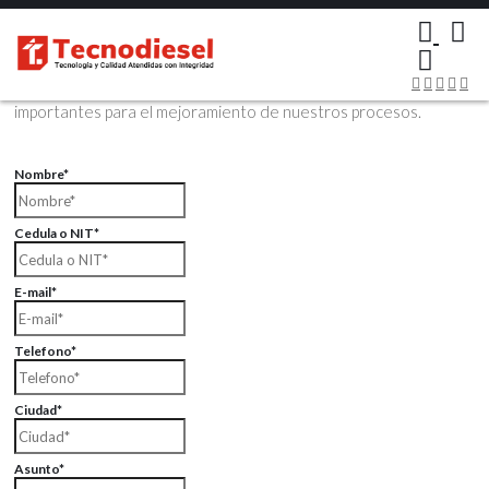
×
Contáctenos Vía Email
Envíenos sus datos con sus comentarios, sus opiniones son muy
importantes para el mejoramiento de nuestros procesos.
Nombre*
Cedula o NIT*
E-mail*
Telefono*
Ciudad*
Asunto*