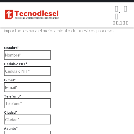
×
Contáctenos Vía Email
Envíenos sus datos con sus comentarios, sus opiniones son muy
importantes para el mejoramiento de nuestros procesos.
Nombre*
Cedula o NIT*
E-mail*
Telefono*
Ciudad*
Asunto*