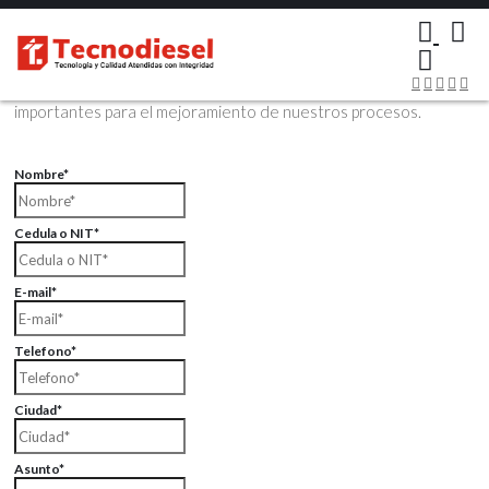
×
Contáctenos Vía Email
Envíenos sus datos con sus comentarios, sus opiniones son muy
importantes para el mejoramiento de nuestros procesos.
Nombre*
Cedula o NIT*
E-mail*
Telefono*
Ciudad*
Asunto*