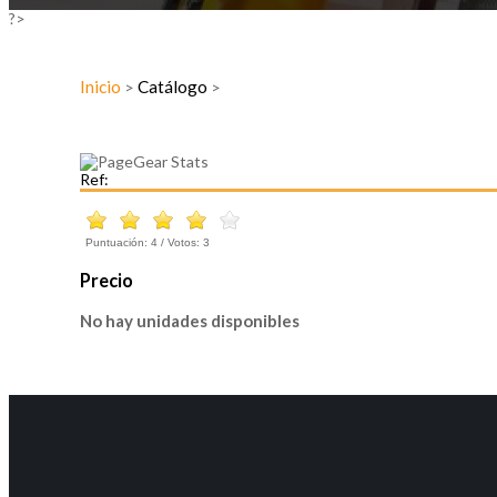
?>
Inicio
Catálogo
>
>
Ref:
Puntuación:
4
/ Votos:
3
Precio
No hay unidades disponibles