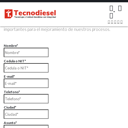
×
Contáctenos Vía Email
Envíenos sus datos con sus comentarios, sus opiniones son muy
importantes para el mejoramiento de nuestros procesos.
Nombre*
Cedula o NIT*
E-mail*
Telefono*
Ciudad*
Asunto*