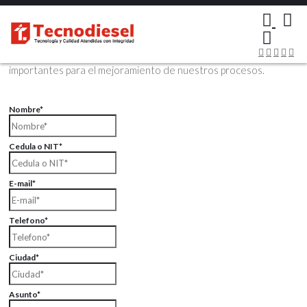
×
Contáctenos Vía Email
Envíenos sus datos con sus comentarios, sus opiniones son muy
importantes para el mejoramiento de nuestros procesos.
Nombre*
Cedula o NIT*
E-mail*
Telefono*
Ciudad*
Asunto*