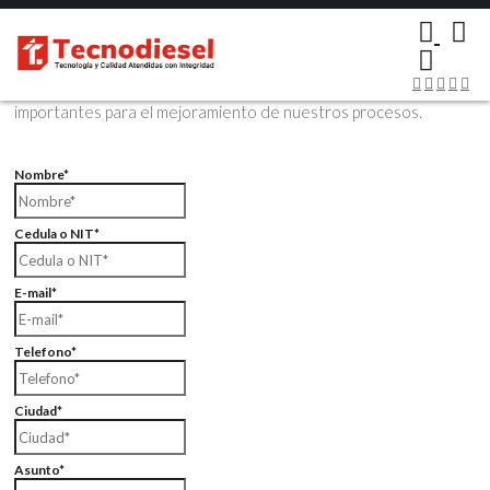
×
Contáctenos Vía Email
Envíenos sus datos con sus comentarios, sus opiniones son muy
importantes para el mejoramiento de nuestros procesos.
Nombre*
Cedula o NIT*
E-mail*
Telefono*
Ciudad*
Asunto*