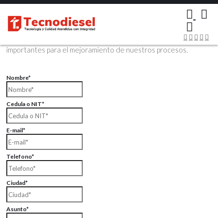
×
Contáctenos Vía Email
Envíenos sus datos con sus comentarios, sus opiniones son muy
importantes para el mejoramiento de nuestros procesos.
Nombre*
Cedula o NIT*
E-mail*
Telefono*
Ciudad*
Asunto*