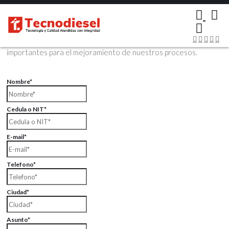
×
Contáctenos Vía Email
Envíenos sus datos con sus comentarios, sus opiniones son muy
importantes para el mejoramiento de nuestros procesos.
Nombre*
Cedula o NIT*
E-mail*
Telefono*
Ciudad*
Asunto*