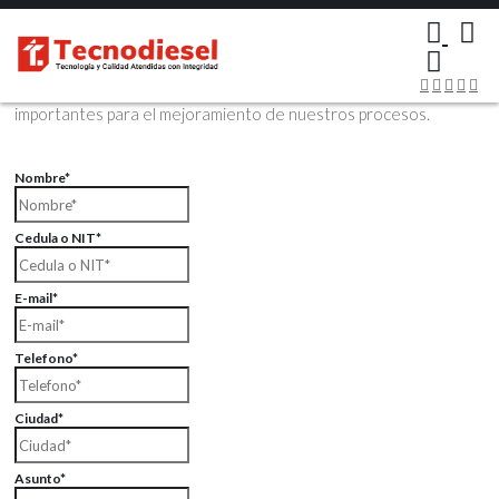
×
Contáctenos Vía Email
Envíenos sus datos con sus comentarios, sus opiniones son muy
importantes para el mejoramiento de nuestros procesos.
Nombre*
Cedula o NIT*
E-mail*
Telefono*
Ciudad*
Asunto*