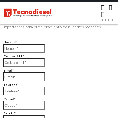
×
Contáctenos Vía Email
Envíenos sus datos con sus comentarios, sus opiniones son muy
importantes para el mejoramiento de nuestros procesos.
Nombre*
Cedula o NIT*
E-mail*
Telefono*
Ciudad*
Asunto*