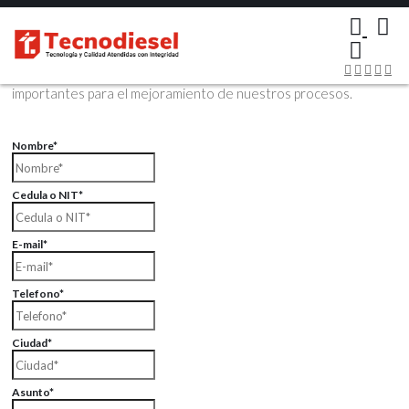
×
Contáctenos Vía Email
Envíenos sus datos con sus comentarios, sus opiniones son muy
importantes para el mejoramiento de nuestros procesos.
Nombre*
Cedula o NIT*
E-mail*
Telefono*
Ciudad*
Asunto*