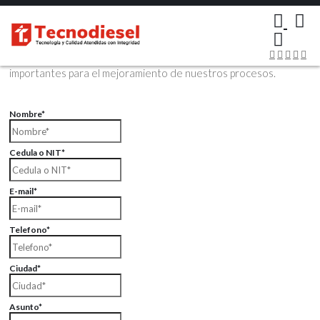
×
Contáctenos Vía Email
Envíenos sus datos con sus comentarios, sus opiniones son muy
importantes para el mejoramiento de nuestros procesos.
Nombre*
Cedula o NIT*
E-mail*
Telefono*
Ciudad*
Asunto*