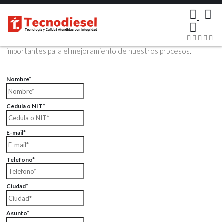
×
Contáctenos Vía Email
Envíenos sus datos con sus comentarios, sus opiniones son muy
importantes para el mejoramiento de nuestros procesos.
Nombre*
Cedula o NIT*
E-mail*
Telefono*
Ciudad*
Asunto*