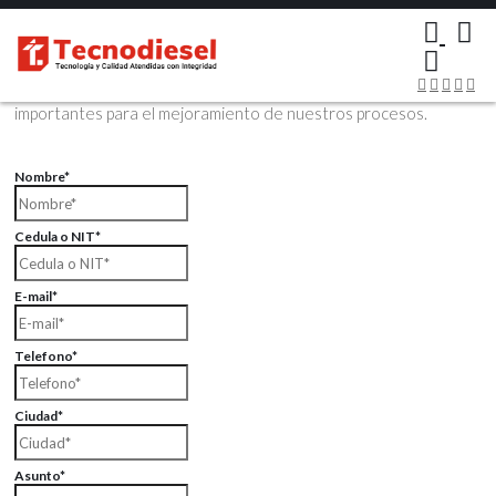
×
Contáctenos Vía Email
Envíenos sus datos con sus comentarios, sus opiniones son muy
importantes para el mejoramiento de nuestros procesos.
Nombre*
Cedula o NIT*
E-mail*
Telefono*
Ciudad*
Asunto*