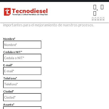
×
Contáctenos Vía Email
Envíenos sus datos con sus comentarios, sus opiniones son muy
importantes para el mejoramiento de nuestros procesos.
Nombre*
Cedula o NIT*
E-mail*
Telefono*
Ciudad*
Asunto*