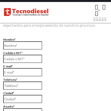
×
Contáctenos Vía Email
Envíenos sus datos con sus comentarios, sus opiniones son muy
importantes para el mejoramiento de nuestros procesos.
Nombre*
Cedula o NIT*
E-mail*
Telefono*
Ciudad*
Asunto*