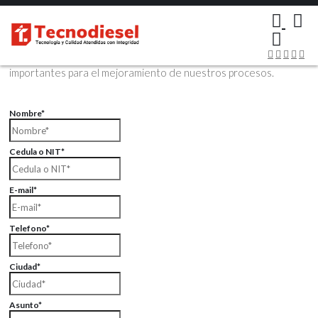
×
Contáctenos Vía Email
Envíenos sus datos con sus comentarios, sus opiniones son muy
importantes para el mejoramiento de nuestros procesos.
Nombre*
Cedula o NIT*
E-mail*
Telefono*
Ciudad*
Asunto*