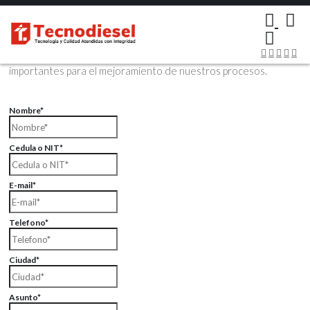
×
Contáctenos Vía Email
Envíenos sus datos con sus comentarios, sus opiniones son muy
importantes para el mejoramiento de nuestros procesos.
Nombre*
Cedula o NIT*
E-mail*
Telefono*
Ciudad*
Asunto*