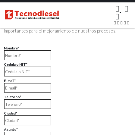
×
Contáctenos Vía Email
Envíenos sus datos con sus comentarios, sus opiniones son muy
importantes para el mejoramiento de nuestros procesos.
Nombre*
Cedula o NIT*
E-mail*
Telefono*
Ciudad*
Asunto*