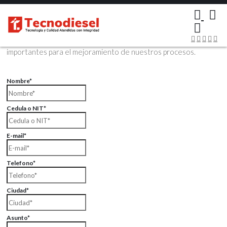
×
Contáctenos Vía Email
Envíenos sus datos con sus comentarios, sus opiniones son muy
importantes para el mejoramiento de nuestros procesos.
Nombre*
Cedula o NIT*
E-mail*
Telefono*
Ciudad*
Asunto*