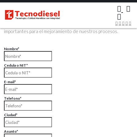
×
Contáctenos Vía Email
Envíenos sus datos con sus comentarios, sus opiniones son muy
importantes para el mejoramiento de nuestros procesos.
Nombre*
Cedula o NIT*
E-mail*
Telefono*
Ciudad*
Asunto*