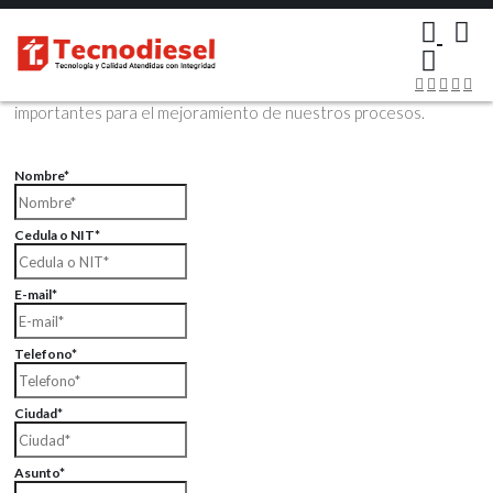
×
Contáctenos Vía Email
Envíenos sus datos con sus comentarios, sus opiniones son muy
importantes para el mejoramiento de nuestros procesos.
Nombre*
Cedula o NIT*
E-mail*
Telefono*
Ciudad*
Asunto*